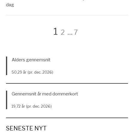
dag
Indlægsinddelin
Side
Side
Side
1
2
…
7
Alders gennemsnit
50,29 år (pr. dec. 2026)
Gennemsnit år med dommerkort
19,72 år (pr. dec. 2026)
SENESTE NYT