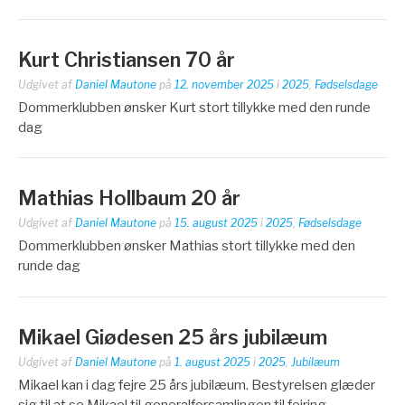
Kurt Christiansen 70 år
Udgivet af
Daniel Mautone
på
12. november 2025
i
2025
,
Fødselsdage
Dommerklubben ønsker Kurt stort tillykke med den runde
dag
Mathias Hollbaum 20 år
Udgivet af
Daniel Mautone
på
15. august 2025
i
2025
,
Fødselsdage
Dommerklubben ønsker Mathias stort tillykke med den
runde dag
Mikael Giødesen 25 års jubilæum
Udgivet af
Daniel Mautone
på
1. august 2025
i
2025
,
Jubilæum
Mikael kan i dag fejre 25 års jubilæum. Bestyrelsen glæder
sig til at se Mikael til generalforsamlingen til fejring