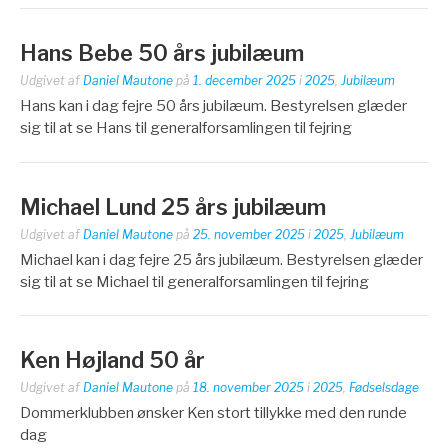
Hans Bebe 50 års jubilæum
Udgivet af
Daniel Mautone
på
1. december 2025
i
2025
,
Jubilæum
Hans kan i dag fejre 50 års jubilæum. Bestyrelsen glæder
sig til at se Hans til generalforsamlingen til fejring
Michael Lund 25 års jubilæum
Udgivet af
Daniel Mautone
på
25. november 2025
i
2025
,
Jubilæum
Michael kan i dag fejre 25 års jubilæum. Bestyrelsen glæder
sig til at se Michael til generalforsamlingen til fejring
Ken Højland 50 år
Udgivet af
Daniel Mautone
på
18. november 2025
i
2025
,
Fødselsdage
Dommerklubben ønsker Ken stort tillykke med den runde
dag