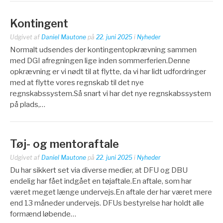
Kontingent
Udgivet af
Daniel Mautone
på
22. juni 2025
i
Nyheder
Normalt udsendes der kontingentopkrævning sammen
med DGI afregningen lige inden sommerferien.Denne
opkrævning er vi nødt til at flytte, da vi har lidt udfordringer
med at flytte vores regnskab til det nye
regnskabssystem.Så snart vi har det nye regnskabssystem
på plads,…
Tøj- og mentoraftale
Udgivet af
Daniel Mautone
på
22. juni 2025
i
Nyheder
Du har sikkert set via diverse medier, at DFU og DBU
endelig har fået indgået en tøjaftale.En aftale, som har
været meget længe undervejs.En aftale der har været mere
end 13 måneder undervejs. DFUs bestyrelse har holdt alle
formænd løbende…