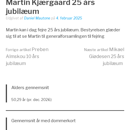
Martin Kjærgaard 25 års
jubilæum
Udgivet af
Daniel Mautone
på
4. februar 2025
Martin kan i dag fejre 25 års jubilæum. Bestyrelsen glæder
sig til at se Martin til generalforsamlingen til fejring
Læs
Preben
Mikael
Forrige artikel
Næste artikel
Almskou 10 års
Giødesen 25 års
jubilæum
jubilæum
videre
Alders gennemsnit
50,29 år (pr. dec. 2026)
Gennemsnit år med dommerkort