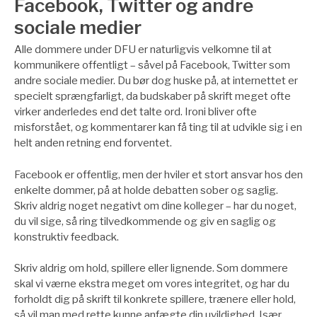
Facebook, Twitter og andre
sociale medier
Alle dommere under DFU er naturligvis velkomne til at
kommunikere offentligt – såvel på Facebook, Twitter som
andre sociale medier. Du bør dog huske på, at internettet er
specielt sprængfarligt, da budskaber på skrift meget ofte
virker anderledes end det talte ord. Ironi bliver ofte
misforstået, og kommentarer kan få ting til at udvikle sig i en
helt anden retning end forventet.
Facebook er offentlig, men der hviler et stort ansvar hos den
enkelte dommer, på at holde debatten sober og saglig.
Skriv aldrig noget negativt om dine kolleger – har du noget,
du vil sige, så ring tilvedkommende og giv en saglig og
konstruktiv feedback.
Skriv aldrig om hold, spillere eller lignende. Som dommere
skal vi værne ekstra meget om vores integritet, og har du
forholdt dig på skrift til konkrete spillere, trænere eller hold,
så vil man med rette kunne anfægte din uvildighed. Især