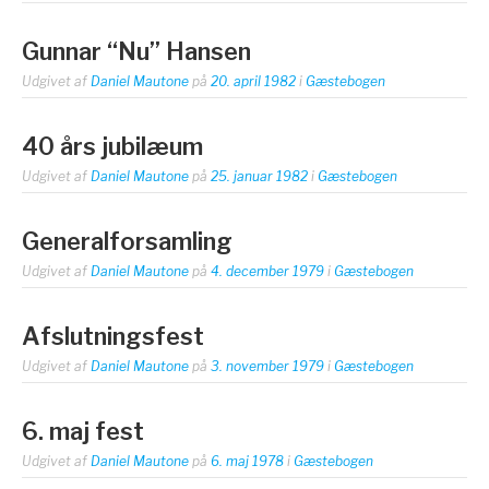
Gunnar “Nu” Hansen
Udgivet af
Daniel Mautone
på
20. april 1982
i
Gæstebogen
40 års jubilæum
Udgivet af
Daniel Mautone
på
25. januar 1982
i
Gæstebogen
Generalforsamling
Udgivet af
Daniel Mautone
på
4. december 1979
i
Gæstebogen
Afslutningsfest
Udgivet af
Daniel Mautone
på
3. november 1979
i
Gæstebogen
6. maj fest
Udgivet af
Daniel Mautone
på
6. maj 1978
i
Gæstebogen