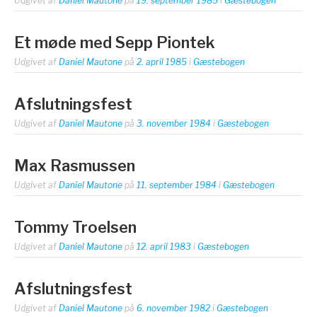
Udgivet af
Daniel Mautone
på
19. september 1985
i
Gæstebogen
Et møde med Sepp Piontek
Udgivet af
Daniel Mautone
på
2. april 1985
i
Gæstebogen
Afslutningsfest
Udgivet af
Daniel Mautone
på
3. november 1984
i
Gæstebogen
Max Rasmussen
Udgivet af
Daniel Mautone
på
11. september 1984
i
Gæstebogen
Tommy Troelsen
Udgivet af
Daniel Mautone
på
12. april 1983
i
Gæstebogen
Afslutningsfest
Udgivet af
Daniel Mautone
på
6. november 1982
i
Gæstebogen