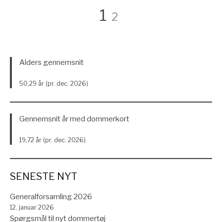
Indlægsinddelin
Side
Side
1
2
Alders gennemsnit
50,29 år (pr. dec. 2026)
Gennemsnit år med dommerkort
19,72 år (pr. dec. 2026)
SENESTE NYT
Generalforsamling 2026
12. januar 2026
Spørgsmål til nyt dommertøj