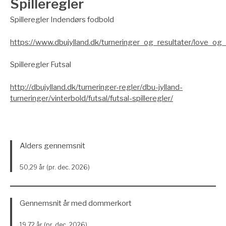
Spilleregler
Spilleregler Indendørs fodbold
https://www.dbujylland.dk/turneringer_og_resultater/love_og_r
Spilleregler Futsal
http://dbujylland.dk/turneringer-regler/dbu-jylland-
turneringer/vinterbold/futsal/futsal-spilleregler/
Alders gennemsnit
50,29 år (pr. dec. 2026)
Gennemsnit år med dommerkort
19,72 år (pr. dec. 2026)