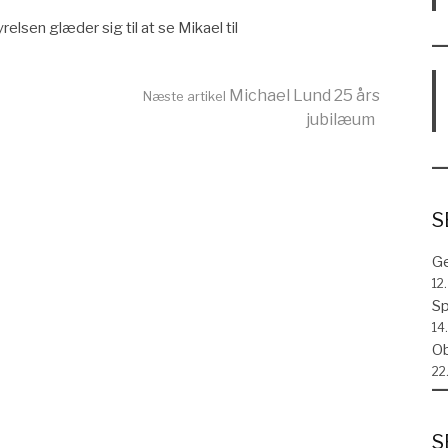
elsen glæder sig til at se Mikael til
Michael Lund 25 års
Næste artikel
jubilæum
S
Ge
12
Sp
14.
Ob
22
S