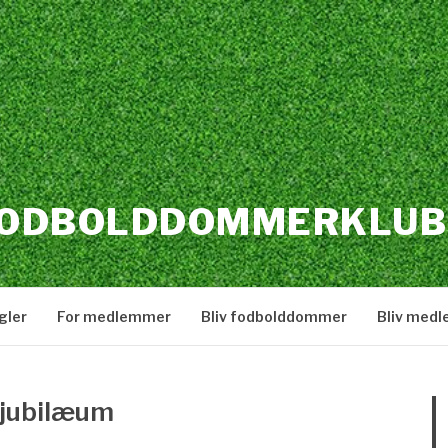
FODBOLDDOMMERKLUB
gler
For medlemmer
Bliv fodbolddommer
Bliv med
 jubilæum