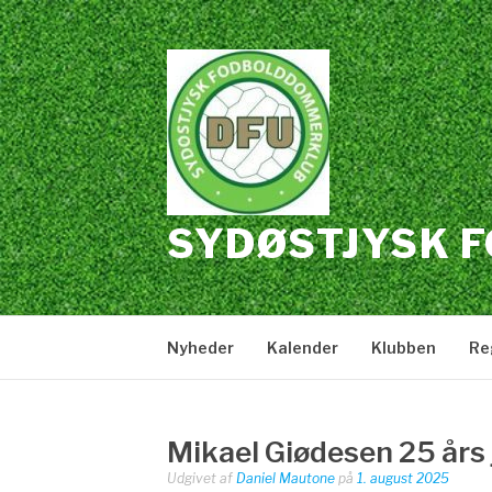
Spring
til
indhold
SYDØSTJYSK 
Nyheder
Kalender
Klubben
Re
Mikael Giødesen 25 års
Udgivet af
Daniel Mautone
på
1. august 2025