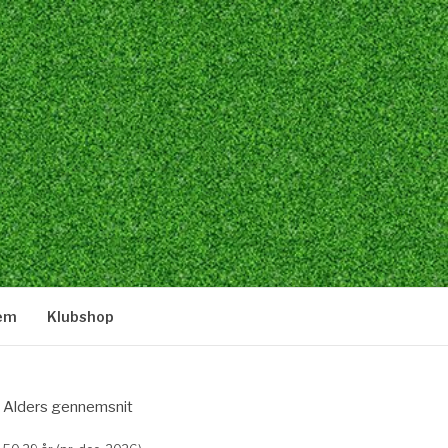
lem
Klubshop
Alders gennemsnit