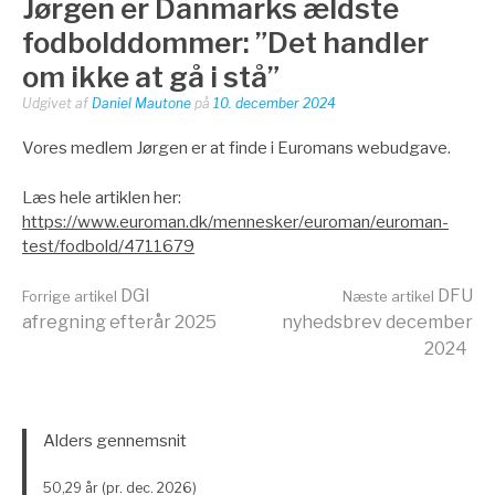
Jørgen er Danmarks ældste
fodbolddommer: ”Det handler
om ikke at gå i stå”
Udgivet af
Daniel Mautone
på
10. december 2024
Vores medlem Jørgen er at finde i Euromans webudgave.
Læs hele artiklen her:
https://www.euroman.dk/mennesker/euroman/euroman-
test/fodbold/4711679
Læs
DGI
DFU
Forrige artikel
Næste artikel
afregning efterår 2025
nyhedsbrev december
2024
videre
Alders gennemsnit
50,29 år (pr. dec. 2026)