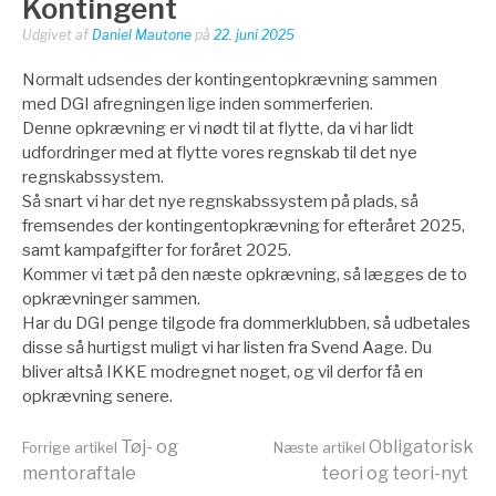
Kontingent
Udgivet af
Daniel Mautone
på
22. juni 2025
Normalt udsendes der kontingentopkrævning sammen
med DGI afregningen lige inden sommerferien.
Denne opkrævning er vi nødt til at flytte, da vi har lidt
udfordringer med at flytte vores regnskab til det nye
regnskabssystem.
Så snart vi har det nye regnskabssystem på plads, så
fremsendes der kontingentopkrævning for efteråret 2025,
samt kampafgifter for foråret 2025.
Kommer vi tæt på den næste opkrævning, så lægges de to
opkrævninger sammen.
Har du DGI penge tilgode fra dommerklubben, så udbetales
disse så hurtigst muligt vi har listen fra Svend Aage. Du
bliver altså IKKE modregnet noget, og vil derfor få en
opkrævning senere.
Læs
Tøj- og
Obligatorisk
Forrige artikel
Næste artikel
mentoraftale
teori og teori-nyt