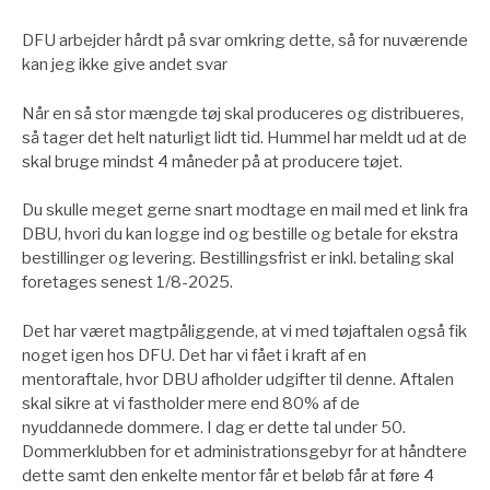
DFU arbejder hårdt på svar omkring dette, så for nuværende
kan jeg ikke give andet svar
Når en så stor mængde tøj skal produceres og distribueres,
så tager det helt naturligt lidt tid. Hummel har meldt ud at de
skal bruge mindst 4 måneder på at producere tøjet.
Du skulle meget gerne snart modtage en mail med et link fra
DBU, hvori du kan logge ind og bestille og betale for ekstra
bestillinger og levering. Bestillingsfrist er inkl. betaling skal
foretages senest 1/8-2025.
Det har været magtpåliggende, at vi med tøjaftalen også fik
noget igen hos DFU. Det har vi fået i kraft af en
mentoraftale, hvor DBU afholder udgifter til denne. Aftalen
skal sikre at vi fastholder mere end 80% af de
nyuddannede dommere. I dag er dette tal under 50.
Dommerklubben for et administrationsgebyr for at håndtere
dette samt den enkelte mentor får et beløb får at føre 4