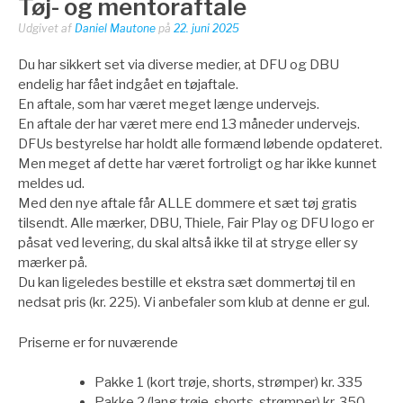
Tøj- og mentoraftale
Udgivet af
Daniel Mautone
på
22. juni 2025
Du har sikkert set via diverse medier, at DFU og DBU
endelig har fået indgået en tøjaftale.
En aftale, som har været meget længe undervejs.
En aftale der har været mere end 13 måneder undervejs.
DFUs bestyrelse har holdt alle formænd løbende opdateret.
Men meget af dette har været fortroligt og har ikke kunnet
meldes ud.
Med den nye aftale får ALLE dommere et sæt tøj gratis
tilsendt. Alle mærker, DBU, Thiele, Fair Play og DFU logo er
påsat ved levering, du skal altså ikke til at stryge eller sy
mærker på.
Du kan ligeledes bestille et ekstra sæt dommertøj til en
nedsat pris (kr. 225). Vi anbefaler som klub at denne er gul.
Priserne er for nuværende
Pakke 1 (kort trøje, shorts, strømper) kr. 335
Pakke 2 (lang trøje, shorts, strømper) kr. 350