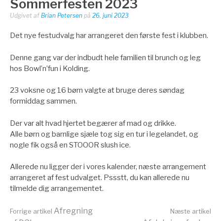
Sommerfesten 2023
Udgivet af
Brian Petersen
på
26. juni 2023
Det nye festudvalg har arrangeret den første fest i klubben.
Denne gang var der indbudt hele familien til brunch og leg
hos Bowl’n’fun i Kolding.
23 voksne og 16 børn valgte at bruge deres søndag
formiddag sammen.
Der var alt hvad hjertet begærer af mad og drikke.
Alle børn og barnlige sjæle tog sig en tur i legelandet, og
nogle fik også en STOOOR slush ice.
Allerede nu ligger der i vores kalender, næste arrangement
arrangeret af fest udvalget. Pssstt, du kan allerede nu
tilmelde dig arrangementet.
Læs
Afregning
Forrige artikel
Næste artikel