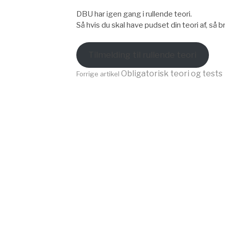
DBU har igen gang i rullende teori.
Så hvis du skal have pudset din teori af, så
Tilmelding til rullende teori
Læs
Obligatorisk teori og tests
Forrige artikel
videre