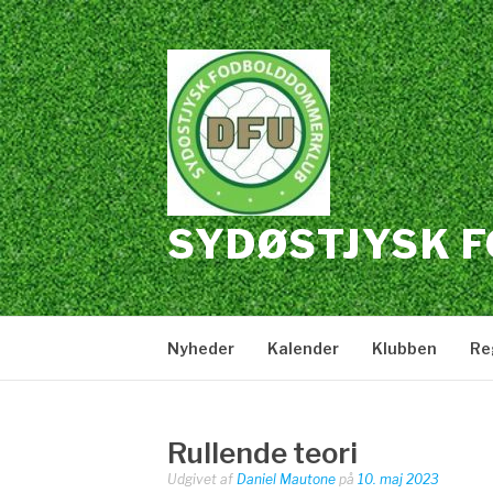
Spring
til
indhold
SYDØSTJYSK 
Nyheder
Kalender
Klubben
Re
Rullende teori
Udgivet af
Daniel Mautone
på
10. maj 2023