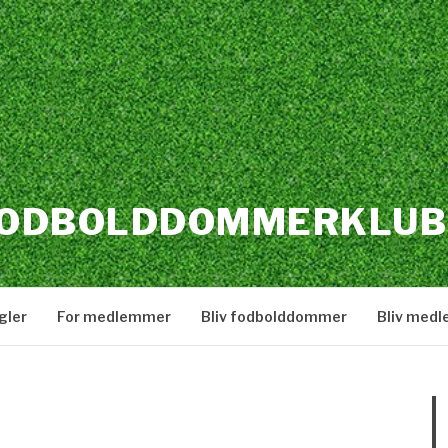
FODBOLDDOMMERKLUB
gler
For medlemmer
Bliv fodbolddommer
Bliv med