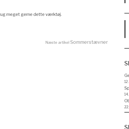
 brug meget gerne dette værktøj.
Sommerstævner
Næste artikel
S
Ge
12
Sp
14.
Ob
22
S