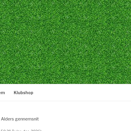
lem
Klubshop
Alders gennemsnit