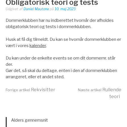
Obligatorisk teori og tests
Udgivet af
Daniel Mautone
på
10. maj 2023
Dommerklubben har nu indberettet hvornår der afholdes
obligatorisk teori og tests i dommerklubben.
Husk at få dig tilmeldt. Du kan se hvornår dommerklubben er
vært i vores
kalender
.
Du kan under de enkelte events se om dit dommernr. står
der.
Gør det, så skal du deltage, enten i den af dommerklubben
arrangeret, eller et andet sted.
Læs
Rekvisitter
Rullende
Forrige artikel
Næste artikel
teori
videre
Alders gennemsnit