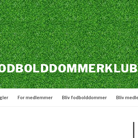
FODBOLDDOMMERKLUB
gler
For medlemmer
Bliv fodbolddommer
Bliv med