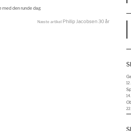
ke med den runde dag
Philip Jacobsen 30 år
Næste artikel
S
Ge
12
Sp
14.
Ob
22
S