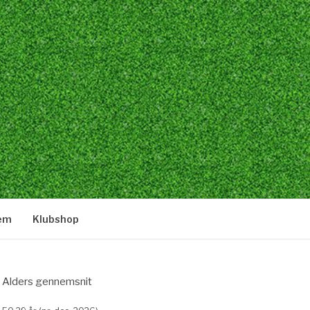
lem
Klubshop
Alders gennemsnit