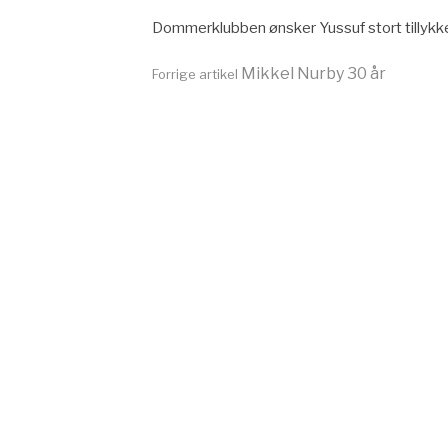
Dommerklubben ønsker Yussuf stort tillyk
Læs
Mikkel Nurby 30 år
Forrige artikel
videre