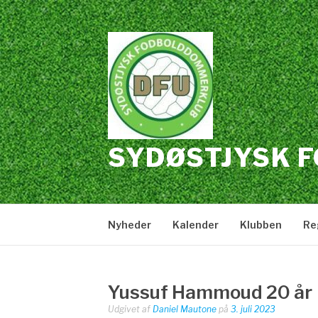
Spring
til
indhold
SYDØSTJYSK 
Nyheder
Kalender
Klubben
Re
Yussuf Hammoud 20 år
Udgivet af
Daniel Mautone
på
3. juli 2023