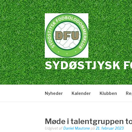
Spring
til
indhold
SYDØSTJYSK 
Nyheder
Kalender
Klubben
Re
Møde i talentgruppen t
Udgivet af
Daniel Mautone
på
21. februar 2023