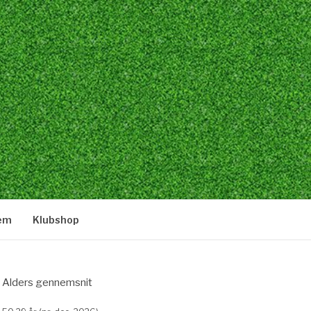
lem
Klubshop
Alders gennemsnit