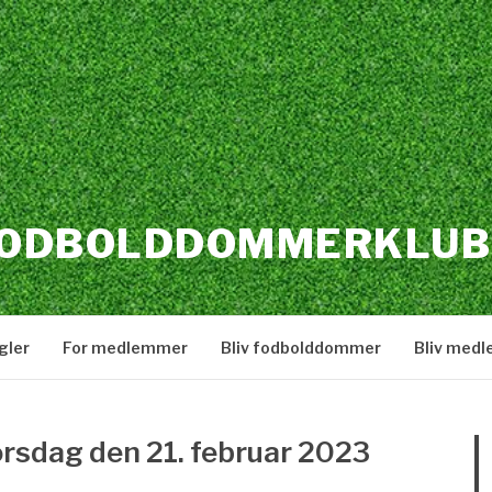
FODBOLDDOMMERKLUB
gler
For medlemmer
Bliv fodbolddommer
Bliv med
orsdag den 21. februar 2023