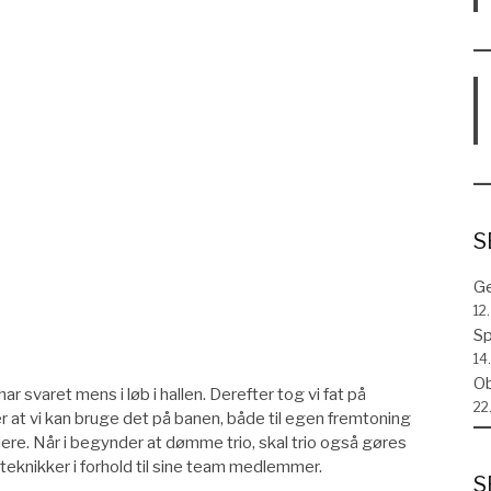
S
Ge
12
Sp
14.
Ob
ar svaret mens i løb i hallen. Derefter tog vi fat på
22
 at vi kan bruge det på banen, både til egen fremtoning
dere. Når i begynder at dømme trio, skal trio også gøres
teknikker i forhold til sine team medlemmer.
S