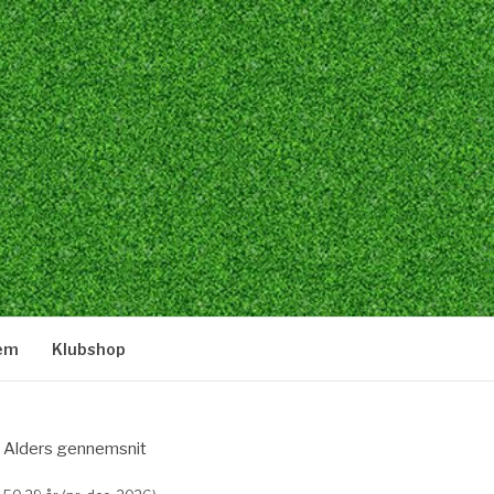
lem
Klubshop
Alders gennemsnit