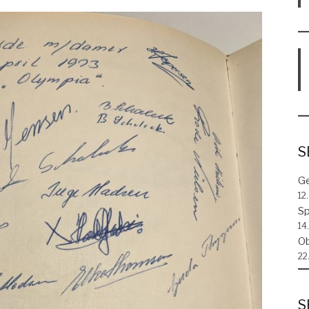
S
Ge
12
Sp
14.
Ob
22
S