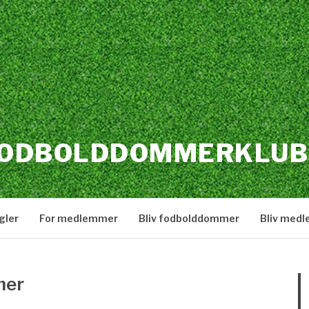
FODBOLDDOMMERKLUB
gler
For medlemmer
Bliv fodbolddommer
Bliv med
mer