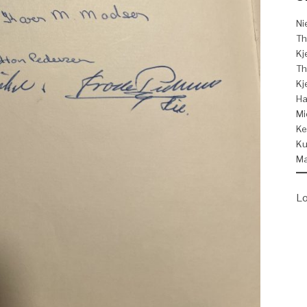
Ni
Th
Kj
Th
Kj
Ha
Mi
Ke
Ku
Ma
Lo