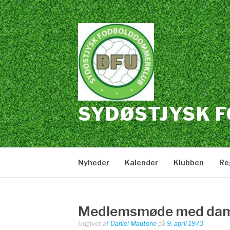
Spring
til
indhold
SYDØSTJYSK 
Nyheder
Kalender
Klubben
Re
Medlemsmøde med da
Udgivet af
Daniel Mautone
på
9. april 1973