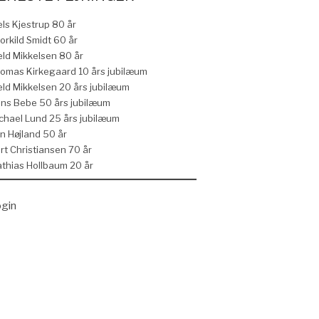
els Kjestrup 80 år
orkild Smidt 60 år
eld Mikkelsen 80 år
omas Kirkegaard 10 års jubilæum
eld Mikkelsen 20 års jubilæum
ns Bebe 50 års jubilæum
chael Lund 25 års jubilæum
n Højland 50 år
rt Christiansen 70 år
thias Hollbaum 20 år
gin