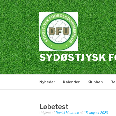
Spring
til
indhold
SYDØSTJYSK 
Nyheder
Kalender
Klubben
Re
Løbetest
Udgivet af
Daniel Mautone
på
15. august 2023