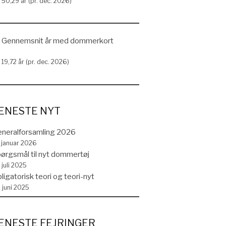
50,29 år (pr. dec. 2026)
Gennemsnit år med dommerkort
19,72 år (pr. dec. 2026)
r
Office 365
ENESTE NYT
neralforsamling 2026
. januar 2026
ørgsmål til nyt dommertøj
 juli 2025
ligatorisk teori og teori-nyt
. juni 2025
ENESTE FEJRINGER