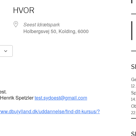
HVOR
Seest Idrætspark
Holbergsvej 50, Kolding, 6000
Google Calendar
iCalenda
S
Ge
12
est.
Sp
t Henrik Spetzler
test.sydoest@gmail.com
14.
Ob
/www.dbujylland.dk/uddannelse/find-dit-kursus/?
22
S