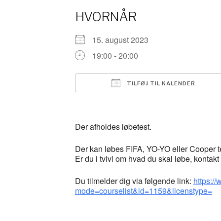
HVORNÅR
15. august 2023
19:00 - 20:00
TILFØJ TIL KALENDER
Download ICS
Der afholdes løbetest.
Der kan løbes FIFA, YO-YO eller Cooper t
Er du i tvivl om hvad du skal løbe, kontak
Du tilmelder dig via følgende link:
https:/
mode=courselist&id=1159&licenstype=