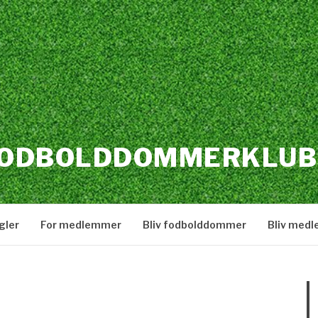
FODBOLDDOMMERKLUB
gler
For medlemmer
Bliv fodbolddommer
Bliv med