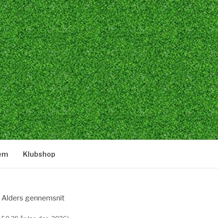
lem
Klubshop
Alders gennemsnit