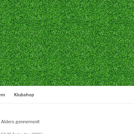
lem
Klubshop
Alders gennemsnit