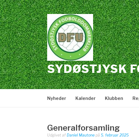
Spring
til
indhold
SYDØSTJYSK 
Nyheder
Kalender
Klubben
Re
Generalforsamling
Udgivet af
Daniel Mautone
på
5. februar 2025