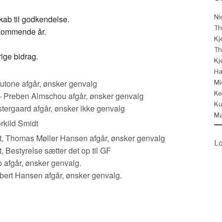
Ni
kab til godkendelse.
Th
 kommende år.
Kj
Th
ige bidrag.
Kj
Ha
utone afgår, ønsker genvalg
Mi
Ke
– Preben Almschou afgår, ønsker genvalg
Ku
stergaard afgår, ønsker ikke genvalg
Ma
rkild Smidt
t, Thomas Møller Hansen afgår, ønsker genvalg
Lo
, Bestyrelse sætter det op til GF
p afgår, ønsker genvalg.
obert Hansen afgår, ønsker genvalg.