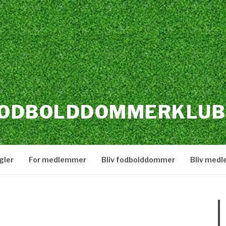
FODBOLDDOMMERKLUB
gler
For medlemmer
Bliv fodbolddommer
Bliv med