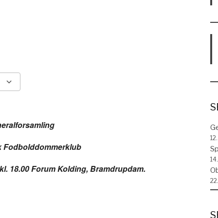
Google Calendar
iCalenda
S
eralforsamling
Ge
12
k Fodbolddommerklub
Sp
14.
 kl. 18.00 Forum Kolding, Bramdrupdam.
Ob
22
S