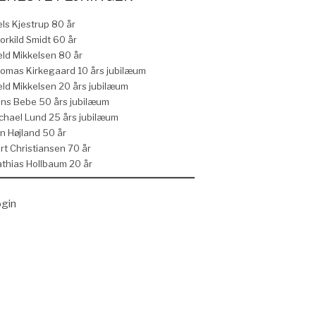
els Kjestrup 80 år
orkild Smidt 60 år
eld Mikkelsen 80 år
omas Kirkegaard 10 års jubilæum
eld Mikkelsen 20 års jubilæum
ns Bebe 50 års jubilæum
chael Lund 25 års jubilæum
n Højland 50 år
rt Christiansen 70 år
thias Hollbaum 20 år
gin