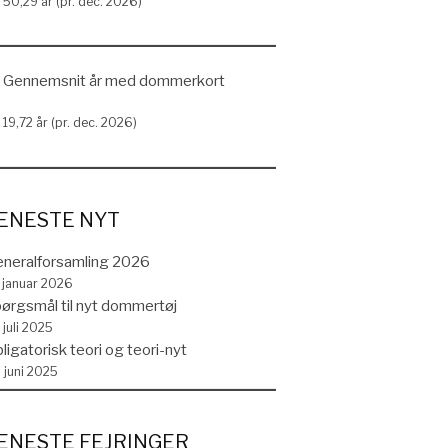
50,29 år (pr. dec. 2026)
Gennemsnit år med dommerkort
19,72 år (pr. dec. 2026)
r
Office 365
ENESTE NYT
neralforsamling 2026
. januar 2026
ørgsmål til nyt dommertøj
 juli 2025
ligatorisk teori og teori-nyt
. juni 2025
ENESTE FEJRINGER