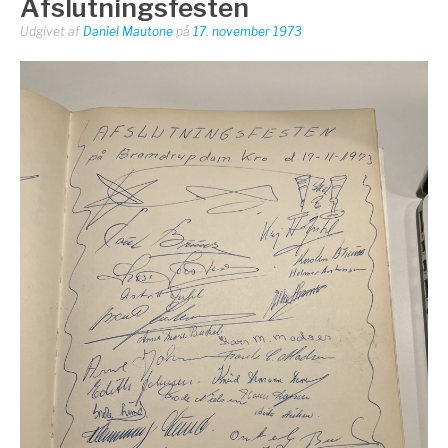
Afslutningsfesten
Udgivet af
Daniel Mautone
på
17. november 1973